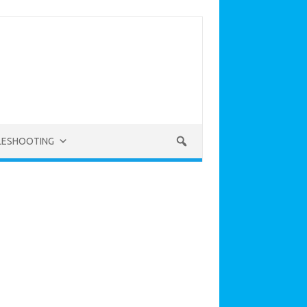
LESHOOTING