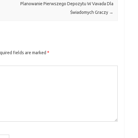
Planowanie Pierwszego Depozytu W Vavada Dla
Świadomych Graczy
→
quired fields are marked
*