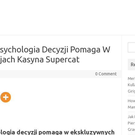
Sea
Psychologia Decyzji Pomaga W
for:
jach Kasyna Supercat
R
0 Comment
Merh
Kul
Giri
How
Man
Jak
Pie
Gra
hologia decyzji pomaga w ekskluzywnych