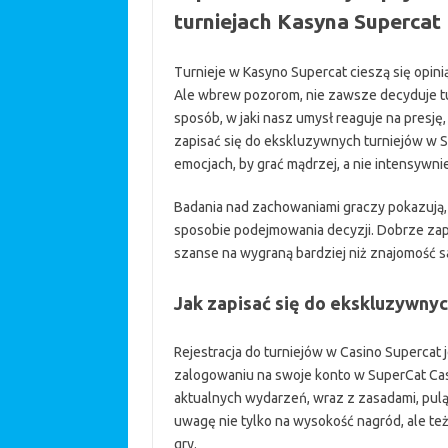
turniejach Kasyna Supercat
Turnieje w Kasyno Supercat cieszą się opinią
Ale wbrew pozorom, nie zawsze decyduje tu
sposób, w jaki nasz umysł reaguje na presję
zapisać się do ekskluzywnych turniejów w S
emocjach, by grać mądrzej, a nie intensywnie
Badania nad zachowaniami graczy pokazują,
sposobie podejmowania decyzji. Dobrze za
szanse na wygraną bardziej niż znajomość s
Jak zapisać się do ekskluzywny
Rejestracja do turniejów w Casino Supercat je
zalogowaniu na swoje konto w SuperCat Casin
aktualnych wydarzeń, wraz z zasadami, pul
uwagę nie tylko na wysokość nagród, ale też
gry.