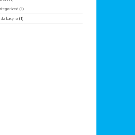
ategorized
(1)
ada kasyno
(1)