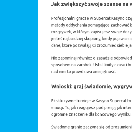
Jak zwiększyć swoje szanse na
Profesjonalni gracze w Supercat Kasyno częs
metody oddychania pomagające zachować kon
rozgrywek, w którym zapisujesz swoje decyz
jesteś najbardziej skupiony, kiedy pojawia si
dane, które pozwalają Ci zrozumieć siebie ja
Nie zapominaj również o zasadzie odpowiedzi
sposobem na zarobek. Ustal limity czasu i b
nad nimi to prawdziwa umiejętność.
Wnioski: graj świadomie, wygry
Ekskluzywne turnieje w Kasyno Supercat to ni
emocji. To, jak reagujesz pod presją, jak in
ogromne znaczenie dla końcowego wyniku.
Świadome granie zaczyna się od zrozumienia