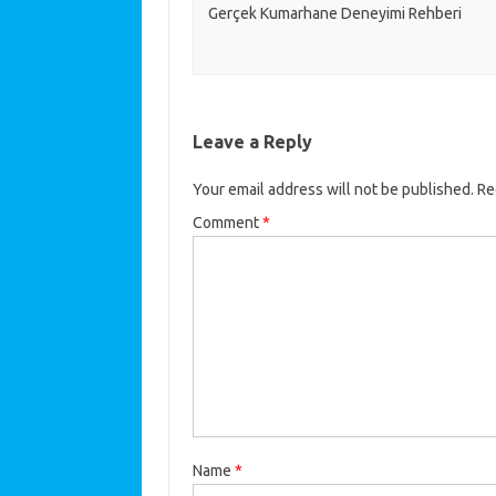
Gerçek Kumarhane Deneyimi Rehberi
Leave a Reply
Your email address will not be published.
Re
Comment
*
Name
*